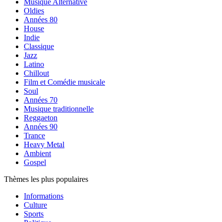
Musique Alternative
Oldies
Années 80
House
Indie
Classique
Jazz
Latino
Chillout
Film et Comédie musicale
Soul
Années 70
Musique traditionnelle
Reggaeton
Années 90
Trance
Heavy Metal
Ambient
Gospel
Thèmes les plus populaires
Informations
Culture
Sports