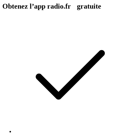
Obtenez l’app radio.fr gratuite