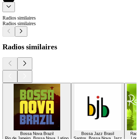
Radios similaires
Radios similaires
Radios similaires
Bossa Nova Brazil
Bossa Jazz Brasil
Radi
Rio de Janeiro, Bossa Nova, Latino
Santos, Bossa Nova, Jazz
Lond