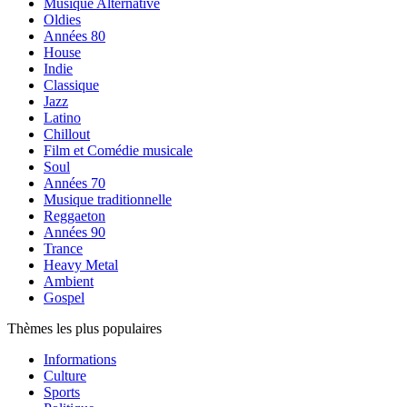
Musique Alternative
Oldies
Années 80
House
Indie
Classique
Jazz
Latino
Chillout
Film et Comédie musicale
Soul
Années 70
Musique traditionnelle
Reggaeton
Années 90
Trance
Heavy Metal
Ambient
Gospel
Thèmes les plus populaires
Informations
Culture
Sports