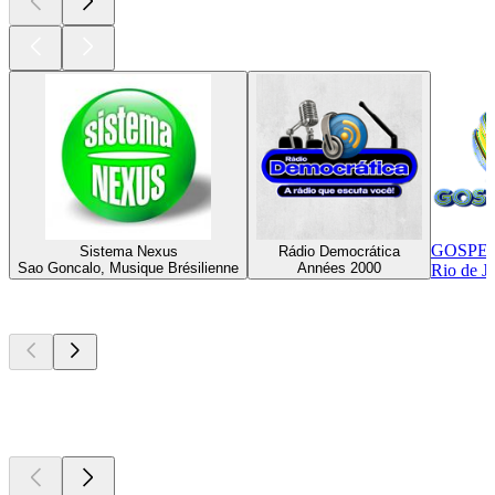
GOSPE
Sistema Nexus
Rádio Democrática
Sao Goncalo, Musique Brésilienne
Années 2000
Rio de J
Les meilleurs
podcasts
Les meilleurs
podcasts
Les meilleurs
podcasts