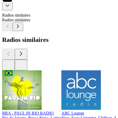
Radios similaires
Radios similaires
Radios similaires
BRA - PAUL IN RIO RADIO
ABC Lounge
Rio de Janeiro, Bossa Nova, Latino
Nice, Easy Listening, Chillout, A