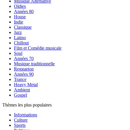
Musique Alternative
Oldies
Années 80
House
Indie
Classique
Jazz
Latino
Chillout
Film et Comédie musicale
Soul
Années 70
Musique traditionnelle
Reggaeton
Années 90
Trance
Heavy Metal
Ambient
Gospel
Thèmes les plus populaires
Informations
Culture
Sports