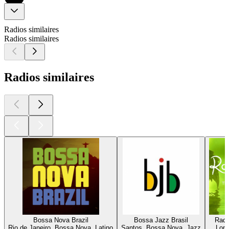
Radios similaires
Radios similaires
Radios similaires
Bossa Nova Brazil
Bossa Jazz Brasil
Radi
Rio de Janeiro, Bossa Nova, Latino
Santos, Bossa Nova, Jazz
Lond