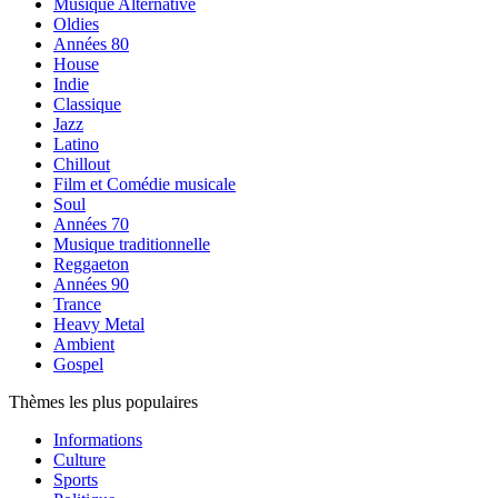
Musique Alternative
Oldies
Années 80
House
Indie
Classique
Jazz
Latino
Chillout
Film et Comédie musicale
Soul
Années 70
Musique traditionnelle
Reggaeton
Années 90
Trance
Heavy Metal
Ambient
Gospel
Thèmes les plus populaires
Informations
Culture
Sports