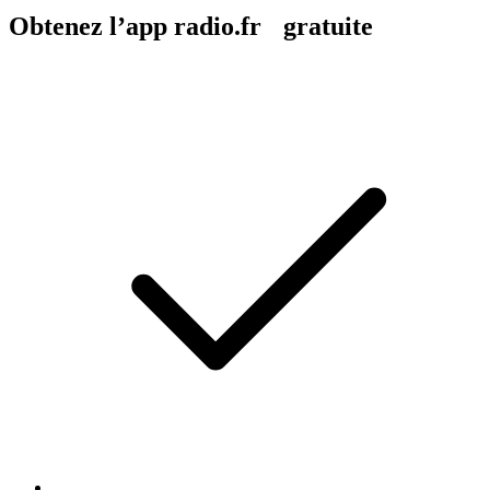
Obtenez l’app radio.fr gratuite