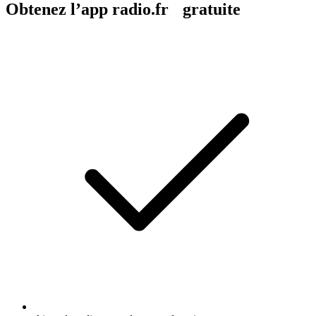
Obtenez l’app radio.fr gratuite