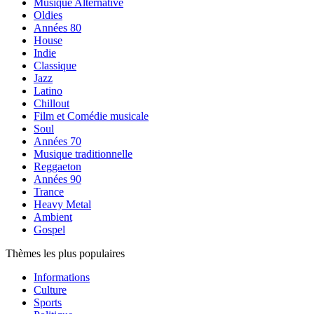
Musique Alternative
Oldies
Années 80
House
Indie
Classique
Jazz
Latino
Chillout
Film et Comédie musicale
Soul
Années 70
Musique traditionnelle
Reggaeton
Années 90
Trance
Heavy Metal
Ambient
Gospel
Thèmes les plus populaires
Informations
Culture
Sports