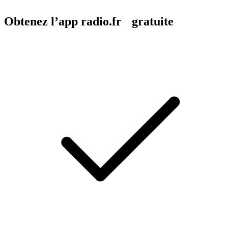
Obtenez l’app radio.fr gratuite