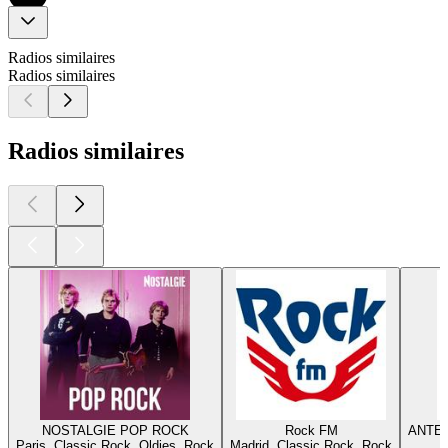
Radios similaires
Radios similaires
Radios similaires
NOSTALGIE POP ROCK
Rock FM
ANTEN
Paris, Classic Rock, Oldies, Rock
Madrid, Classic Rock, Rock