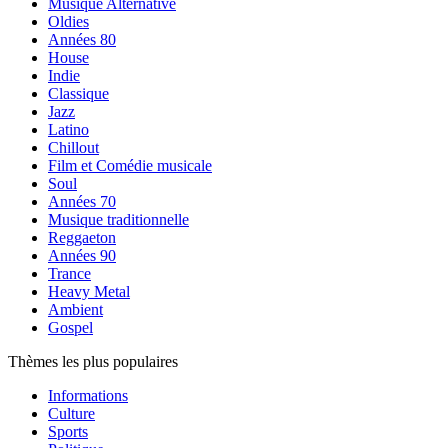
Musique Alternative
Oldies
Années 80
House
Indie
Classique
Jazz
Latino
Chillout
Film et Comédie musicale
Soul
Années 70
Musique traditionnelle
Reggaeton
Années 90
Trance
Heavy Metal
Ambient
Gospel
Thèmes les plus populaires
Informations
Culture
Sports