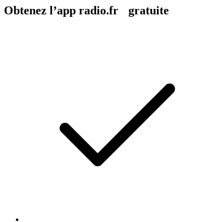
Obtenez l’app radio.fr gratuite