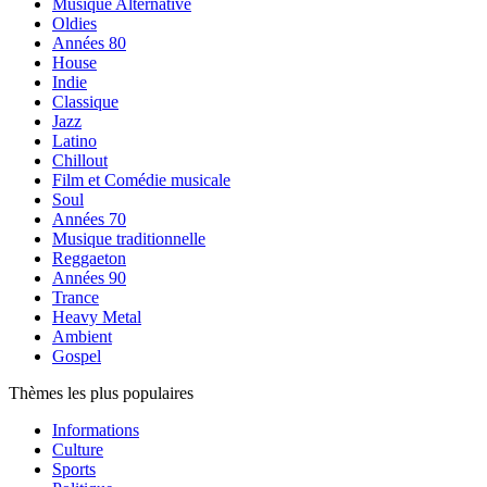
Musique Alternative
Oldies
Années 80
House
Indie
Classique
Jazz
Latino
Chillout
Film et Comédie musicale
Soul
Années 70
Musique traditionnelle
Reggaeton
Années 90
Trance
Heavy Metal
Ambient
Gospel
Thèmes les plus populaires
Informations
Culture
Sports