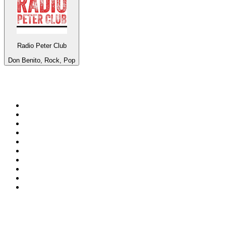
Radio Peter Club
Don Benito, Rock, Pop
Top 100 sur
radio.fr
1
.
RMC Info Talk Sport
2
.
RTL
3
.
France Info
4
.
Europe 1
5
.
France Inter
6
.
Radio FREE DOM
7
.
NOSTALGIE
8
.
Tropiques FM
9
.
CHERIE FM
10
.
NRJ
Top 100 des podcasts en
France