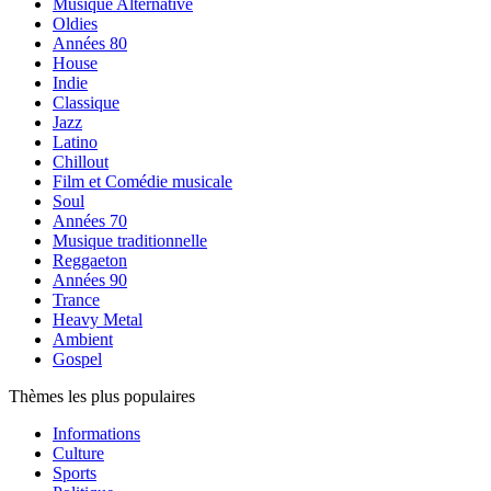
Musique Alternative
Oldies
Années 80
House
Indie
Classique
Jazz
Latino
Chillout
Film et Comédie musicale
Soul
Années 70
Musique traditionnelle
Reggaeton
Années 90
Trance
Heavy Metal
Ambient
Gospel
Thèmes les plus populaires
Informations
Culture
Sports