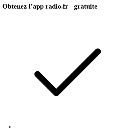
Obtenez l’app radio.fr gratuite