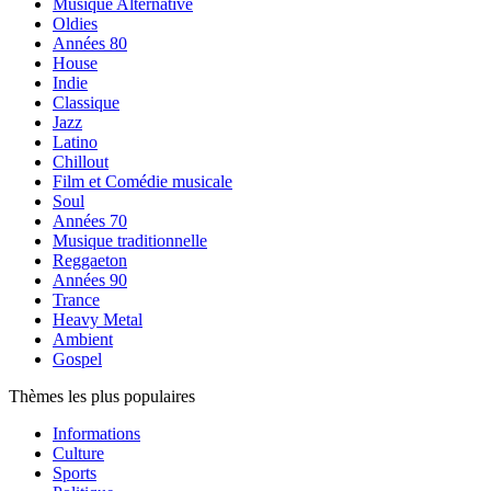
Musique Alternative
Oldies
Années 80
House
Indie
Classique
Jazz
Latino
Chillout
Film et Comédie musicale
Soul
Années 70
Musique traditionnelle
Reggaeton
Années 90
Trance
Heavy Metal
Ambient
Gospel
Thèmes les plus populaires
Informations
Culture
Sports