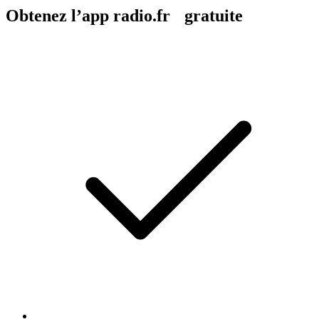
Obtenez l’app radio.fr gratuite