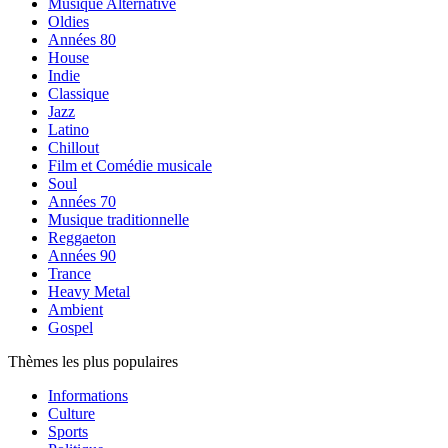
Musique Alternative
Oldies
Années 80
House
Indie
Classique
Jazz
Latino
Chillout
Film et Comédie musicale
Soul
Années 70
Musique traditionnelle
Reggaeton
Années 90
Trance
Heavy Metal
Ambient
Gospel
Thèmes les plus populaires
Informations
Culture
Sports