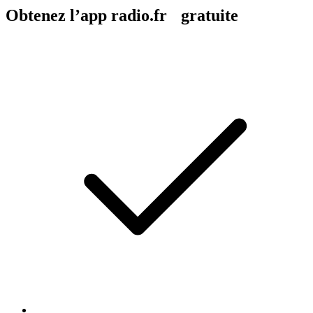
Obtenez l’app radio.fr gratuite