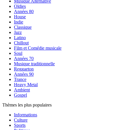
Musique Alternative
Oldies
Années 80
House
Indie
Classique
Jazz
Latino
Chillout
Film et Comédie musicale
Soul
Années 70
Musique traditionnelle
Reggaeton
Années 90
Trance
Heavy Metal
Ambient
Gospel
Thèmes les plus populaires
Informations
Culture
Sports