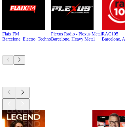
Flaix FM
Plexus Radio - Plexus Metal
RAC105
Barcelone, Electro, Techno
Barcelone, Heavy Metal
Barcelone, An
Les meilleurs
podcasts
Les meilleurs
podcasts
Les meilleurs
podcasts