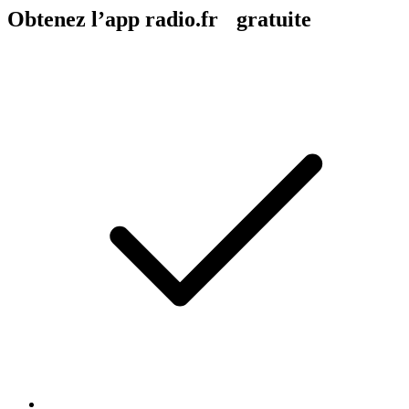
Obtenez l’app radio.fr gratuite