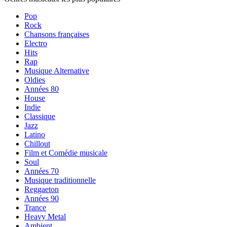
Pop
Rock
Chansons françaises
Electro
Hits
Rap
Musique Alternative
Oldies
Années 80
House
Indie
Classique
Jazz
Latino
Chillout
Film et Comédie musicale
Soul
Années 70
Musique traditionnelle
Reggaeton
Années 90
Trance
Heavy Metal
Ambient