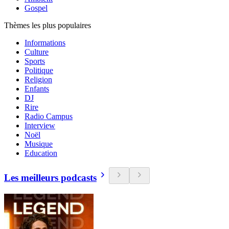
Gospel
Thèmes les plus populaires
Informations
Culture
Sports
Politique
Religion
Enfants
DJ
Rire
Radio Campus
Interview
Noël
Musique
Education
Les meilleurs podcasts