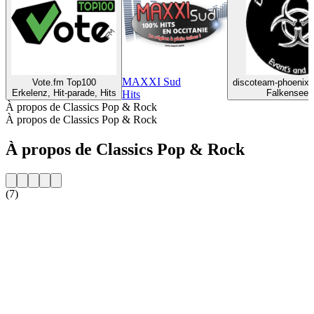
MAXXI Sud
Vote.fm Top100
discoteam-phoenix-d
Erkelenz, Hit-parade, Hits
Falkensee,
Hits
À propos de Classics Pop & Rock
À propos de Classics Pop & Rock
À propos de Classics Pop & Rock
(7)
Site web de la radio