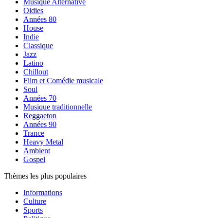
Musique Alternative
Oldies
Années 80
House
Indie
Classique
Jazz
Latino
Chillout
Film et Comédie musicale
Soul
Années 70
Musique traditionnelle
Reggaeton
Années 90
Trance
Heavy Metal
Ambient
Gospel
Thèmes les plus populaires
Informations
Culture
Sports