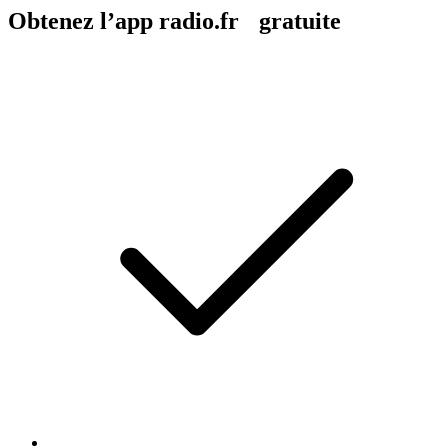
Obtenez l’app radio.fr gratuite