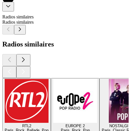
Radios similaires
Radios similaires
Radios similaires
RTL2
EUROPE 2
NOSTALGIE
Paris, Rock, Ballade, Pop
Paris, Rock, Pop
Paris, Classic R