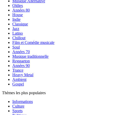
Musique Alternative
Oldies
Années 80
House
Indie
Classique
Jazz
Latino
Chillout
Film et Comédie musicale
Soul
Années 70
Musique traditionnelle
Reggaeton
Années 90
Trance
Heavy Metal
Ambient
Gospel
Thèmes les plus populaires
Informations
Culture
Sports