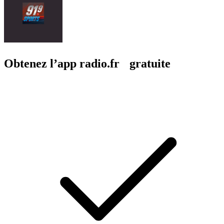
Obtenez l’app radio.fr gratuite