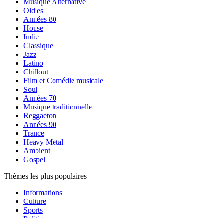
Musique Alternative
Oldies
Années 80
House
Indie
Classique
Jazz
Latino
Chillout
Film et Comédie musicale
Soul
Années 70
Musique traditionnelle
Reggaeton
Années 90
Trance
Heavy Metal
Ambient
Gospel
Thèmes les plus populaires
Informations
Culture
Sports