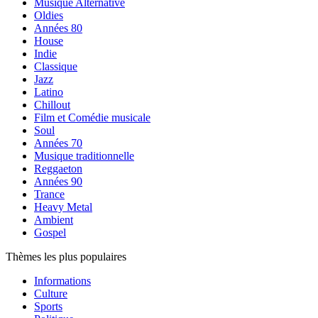
Musique Alternative
Oldies
Années 80
House
Indie
Classique
Jazz
Latino
Chillout
Film et Comédie musicale
Soul
Années 70
Musique traditionnelle
Reggaeton
Années 90
Trance
Heavy Metal
Ambient
Gospel
Thèmes les plus populaires
Informations
Culture
Sports