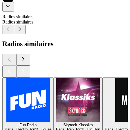
Radios similaires
Radios similaires
Radios similaires
Fun Radio
Skyrock Klassiks
Paris, Electro, R'n'B, House
Paris, Rap, R'n'B, Hip Hop
Paris, Electro