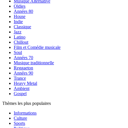
Musique Alternative
Oldies
Années 80
House
Indie
Classique
Jazz
Latino
Chillout
Film et Comédie musicale
Soul
Années 70
Musique traditionnelle
Reggaeton
Années 90
Trance
Heavy Metal
Ambient
Gospel
Thèmes les plus populaires
Informations
Culture
Sports