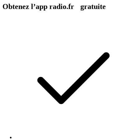
Obtenez l’app radio.fr gratuite