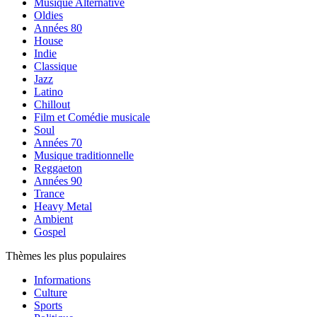
Musique Alternative
Oldies
Années 80
House
Indie
Classique
Jazz
Latino
Chillout
Film et Comédie musicale
Soul
Années 70
Musique traditionnelle
Reggaeton
Années 90
Trance
Heavy Metal
Ambient
Gospel
Thèmes les plus populaires
Informations
Culture
Sports