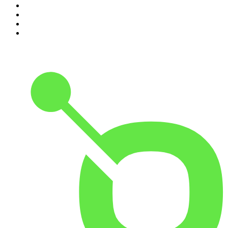
7
.
L'Heure Du Crime
8
.
Transfert
9
.
HugoDécrypte - Actus et interviews
10
.
Small Talk - Konbini