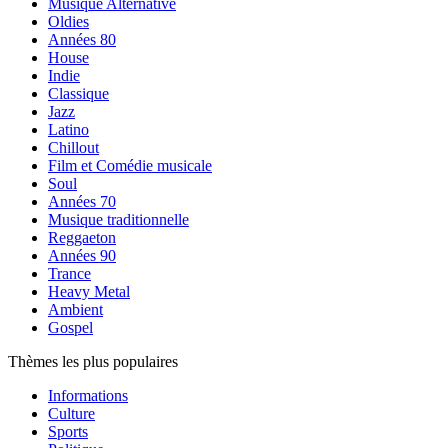
Musique Alternative
Oldies
Années 80
House
Indie
Classique
Jazz
Latino
Chillout
Film et Comédie musicale
Soul
Années 70
Musique traditionnelle
Reggaeton
Années 90
Trance
Heavy Metal
Ambient
Gospel
Thèmes les plus populaires
Informations
Culture
Sports