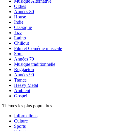
Musique Alternative
Oldies
Années 80
House
Indie
Classique
Jazz
Latino
Chillout
Film et Comédie musicale
Soul
Années 70
Musique traditionnelle
Reggaeton
Années 90
Trance
Heavy Metal
Ambient
Gospel
Thèmes les plus populaires
Informations
Culture
Sports