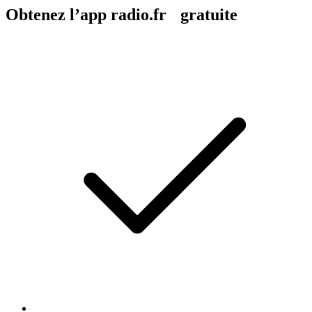
Obtenez l’app radio.fr gratuite