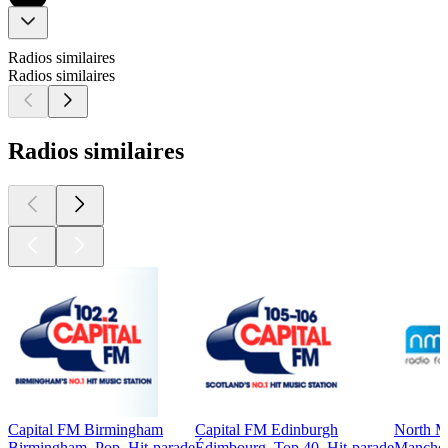
Radios similaires
Radios similaires
Radios similaires
Capital FM Birmingham
Capital FM Edinburgh
North M
Birmingham, Pop, Hit-parade
Édimbourg, Top 40, Hit-parade
Manches