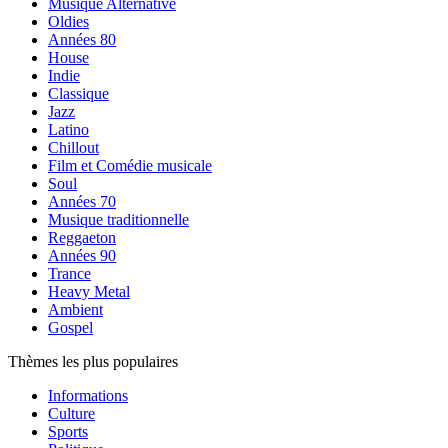
Musique Alternative
Oldies
Années 80
House
Indie
Classique
Jazz
Latino
Chillout
Film et Comédie musicale
Soul
Années 70
Musique traditionnelle
Reggaeton
Années 90
Trance
Heavy Metal
Ambient
Gospel
Thèmes les plus populaires
Informations
Culture
Sports