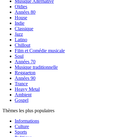
Musique Alternative
Oldies
Années 80
House
Indie
Classique
Jazz
Latino
Chillout
Film et Comédie musicale
Soul
Années 70
Musique traditionnelle
Reggaeton
Années 90
Trance
Heavy Metal
Ambient
Gospel
Thèmes les plus populaires
Informations
Culture
Sports