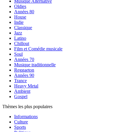
Musique Alternative
Oldies
Années 80
House
Indie
Classique
Jazz
Latino
Chillout
Film et Comédie musicale
Soul
Années 70
Musique traditionnelle
Reggaeton
Années 90
Trance
Heavy Metal
Ambient
Gospel
Thèmes les plus populaires
Informations
Culture
Sports