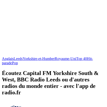
Anglais
Leeds
Yorkshire-et-Humber
Royaume-Uni
Top 40
Hit-
parade
Pop
Écoutez Capital FM Yorkshire South &
West, BBC Radio Leeds ou d'autres
radios du monde entier - avec l'app de
radio.fr