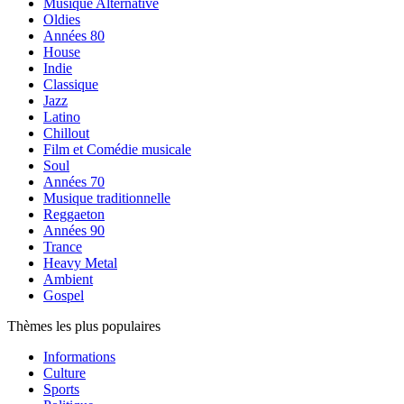
Musique Alternative
Oldies
Années 80
House
Indie
Classique
Jazz
Latino
Chillout
Film et Comédie musicale
Soul
Années 70
Musique traditionnelle
Reggaeton
Années 90
Trance
Heavy Metal
Ambient
Gospel
Thèmes les plus populaires
Informations
Culture
Sports