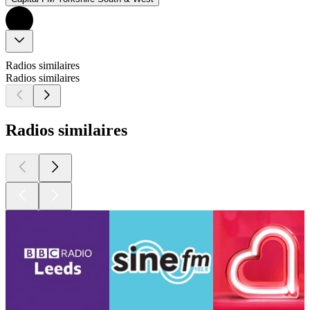
Radios similaires
Radios similaires
Radios similaires