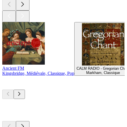
Ancient FM
CALM RADIO - Gregorian Cha
Markham, Classique
Kingsbridge, Médiévale, Classique, Pop
Les meilleurs
podcasts
Les meilleurs
podcasts
Les meilleurs
podcasts