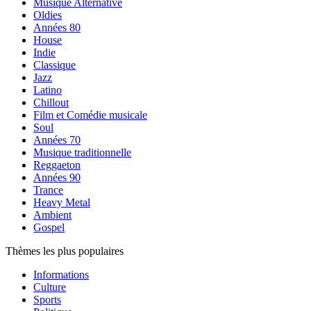
Musique Alternative
Oldies
Années 80
House
Indie
Classique
Jazz
Latino
Chillout
Film et Comédie musicale
Soul
Années 70
Musique traditionnelle
Reggaeton
Années 90
Trance
Heavy Metal
Ambient
Gospel
Thèmes les plus populaires
Informations
Culture
Sports