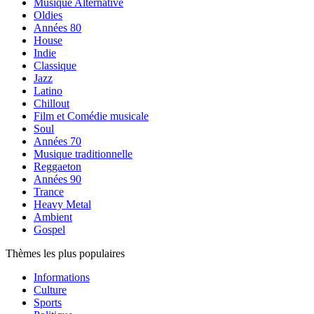
Musique Alternative
Oldies
Années 80
House
Indie
Classique
Jazz
Latino
Chillout
Film et Comédie musicale
Soul
Années 70
Musique traditionnelle
Reggaeton
Années 90
Trance
Heavy Metal
Ambient
Gospel
Thèmes les plus populaires
Informations
Culture
Sports