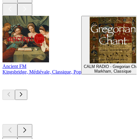
Ancient FM
CALM RADIO - Gregorian Cha
Markham, Classique
Kingsbridge, Médiévale, Classique, Pop
Les meilleurs
podcasts
Les meilleurs
podcasts
Les meilleurs
podcasts