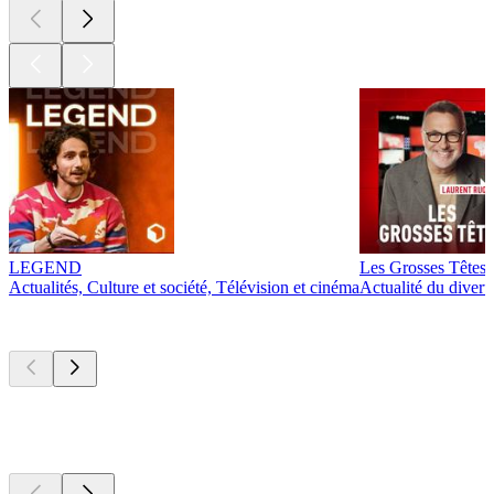
LEGEND
Les Grosses Têtes
Actualités, Culture et société, Télévision et cinéma
Actualité du diver
Actuellement
populaire
Actuellement
populaire
Actuellement
populaire