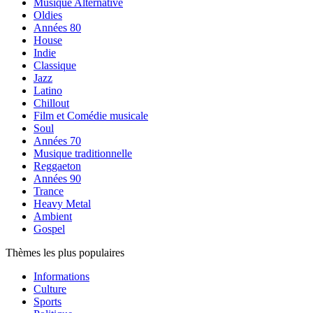
Musique Alternative
Oldies
Années 80
House
Indie
Classique
Jazz
Latino
Chillout
Film et Comédie musicale
Soul
Années 70
Musique traditionnelle
Reggaeton
Années 90
Trance
Heavy Metal
Ambient
Gospel
Thèmes les plus populaires
Informations
Culture
Sports