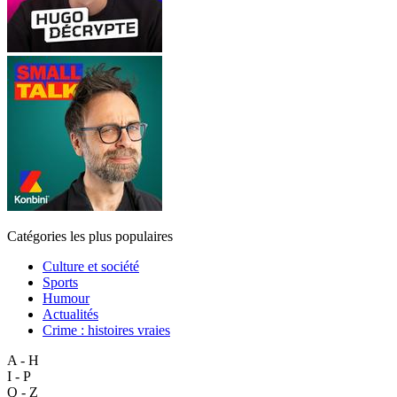
Catégories les plus populaires
Culture et société
Sports
Humour
Actualités
Crime : histoires vraies
A - H
I - P
Q - Z