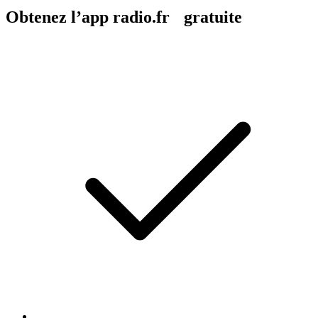
Obtenez l’app radio.fr gratuite