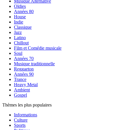
Musique Alternative
Oldies
Années 80
House
Indie
Classique
Jazz
Latino
Chillout
Film et Comédie musicale
Soul
Années 70
Musique traditionnelle
Reggaeton
Années 90
Trance
Heavy Metal
Ambient
Gospel
Thèmes les plus populaires
Informations
Culture
Sports