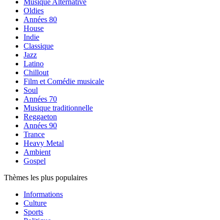
Musique Alternative
Oldies
Années 80
House
Indie
Classique
Jazz
Latino
Chillout
Film et Comédie musicale
Soul
Années 70
Musique traditionnelle
Reggaeton
Années 90
Trance
Heavy Metal
Ambient
Gospel
Thèmes les plus populaires
Informations
Culture
Sports