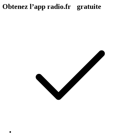
Obtenez l’app radio.fr gratuite