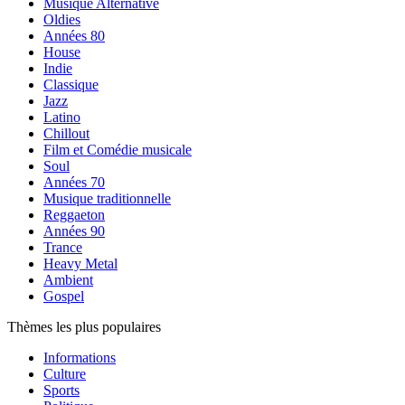
Musique Alternative
Oldies
Années 80
House
Indie
Classique
Jazz
Latino
Chillout
Film et Comédie musicale
Soul
Années 70
Musique traditionnelle
Reggaeton
Années 90
Trance
Heavy Metal
Ambient
Gospel
Thèmes les plus populaires
Informations
Culture
Sports