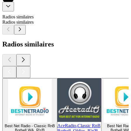
Radios similaires
Radios similaires
Radios similaires
AceRadio-Classic RnB
Best Net Radio - Classic RnB
Best Net Rad
Bothell WA, R'n'B
Bothell WA,
Bothell, Oldies, R'n'B