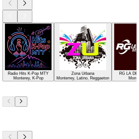
Radio Hits K-Pop MTY
Zona Urbana
RG LA DE
Monterey, K-Pop
Monterrey, Latino, Reggaeton
Monte
Les meilleurs
podcasts
Les meilleurs
podcasts
Les meilleurs
podcasts