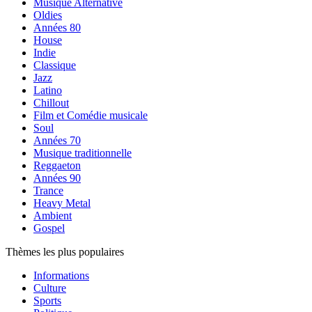
Musique Alternative
Oldies
Années 80
House
Indie
Classique
Jazz
Latino
Chillout
Film et Comédie musicale
Soul
Années 70
Musique traditionnelle
Reggaeton
Années 90
Trance
Heavy Metal
Ambient
Gospel
Thèmes les plus populaires
Informations
Culture
Sports