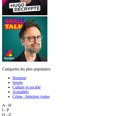
Catégories les plus populaires
Humour
Sports
Culture et société
Actualités
Crime : histoires vraies
A - H
I - P
Q - Z