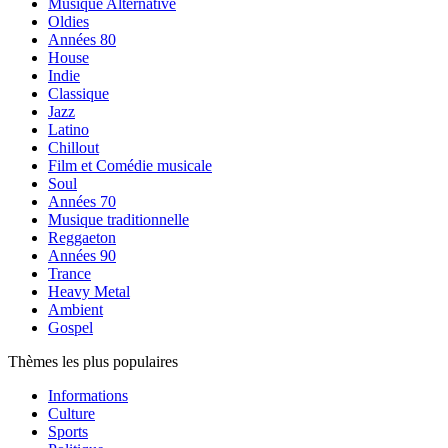
Musique Alternative
Oldies
Années 80
House
Indie
Classique
Jazz
Latino
Chillout
Film et Comédie musicale
Soul
Années 70
Musique traditionnelle
Reggaeton
Années 90
Trance
Heavy Metal
Ambient
Gospel
Thèmes les plus populaires
Informations
Culture
Sports