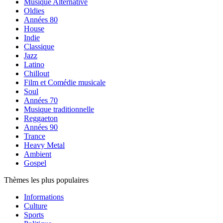
Musique Alternative
Oldies
Années 80
House
Indie
Classique
Jazz
Latino
Chillout
Film et Comédie musicale
Soul
Années 70
Musique traditionnelle
Reggaeton
Années 90
Trance
Heavy Metal
Ambient
Gospel
Thèmes les plus populaires
Informations
Culture
Sports