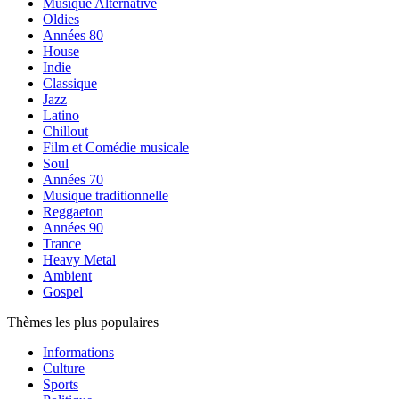
Musique Alternative
Oldies
Années 80
House
Indie
Classique
Jazz
Latino
Chillout
Film et Comédie musicale
Soul
Années 70
Musique traditionnelle
Reggaeton
Années 90
Trance
Heavy Metal
Ambient
Gospel
Thèmes les plus populaires
Informations
Culture
Sports