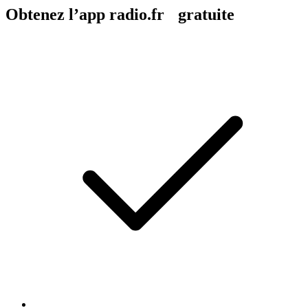
Obtenez l’app radio.fr gratuite