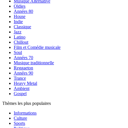
Musique Alternative
Oldies
Années 80
House
Indie
Classique
Jazz
Latino
Chillout
Film et Comédie musicale
Soul
Années 70
Musique traditionnelle
Reggaeton
Années 90
Trance
Heavy Metal
Ambient
Gospel
Thèmes les plus populaires
Informations
Culture
Sports