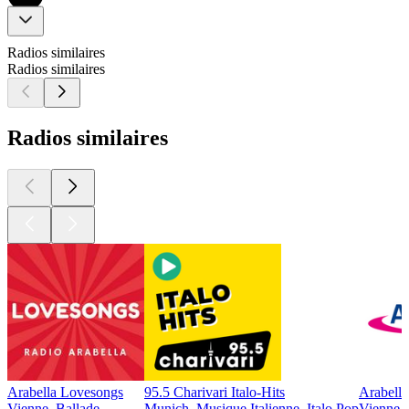
Radios similaires
Radios similaires
Radios similaires
Arabella Lovesongs
95.5 Charivari Italo-Hits
Arabella
Vienne, Ballade
Munich, Musique Italienne, Italo Pop
Vienne, 