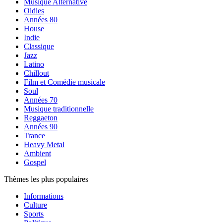
Musique Alternative
Oldies
Années 80
House
Indie
Classique
Jazz
Latino
Chillout
Film et Comédie musicale
Soul
Années 70
Musique traditionnelle
Reggaeton
Années 90
Trance
Heavy Metal
Ambient
Gospel
Thèmes les plus populaires
Informations
Culture
Sports