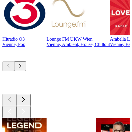
Hitradio Ö3
Lounge FM UKW Wien
Arabella L
Vienne, Pop
Vienne, Ambient, House, Chillout
Vienne, Bal
Les meilleurs
podcasts
Les meilleurs
podcasts
Les meilleurs
podcasts