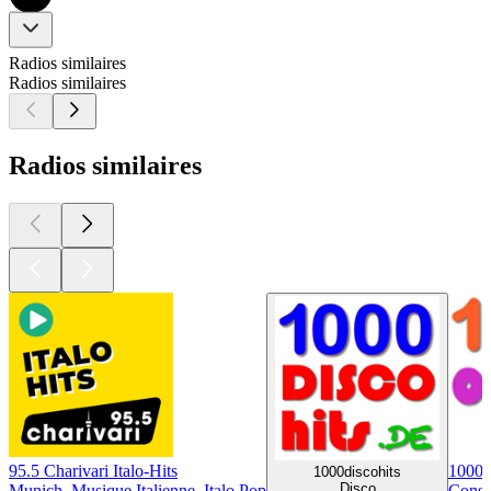
Radios similaires
Radios similaires
Radios similaires
95.5 Charivari Italo-Hits
1000o
1000discohits
Disco
Munich, Musique Italienne, Italo Pop
Const