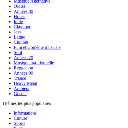
Musique Alternative
Oldies
Années 80
House
Indie
Classique
Jazz
Latino
Chillout
Film et Comédie musicale
Soul
Années 70
Musique traditionnelle
Reggaeton
Années 90
Trance
Heavy Metal
Ambient
Gospel
Thèmes les plus populaires
Informations
Culture
Sports