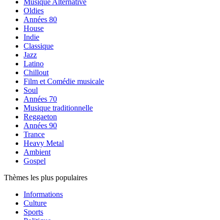
Musique Alternative
Oldies
Années 80
House
Indie
Classique
Jazz
Latino
Chillout
Film et Comédie musicale
Soul
Années 70
Musique traditionnelle
Reggaeton
Années 90
Trance
Heavy Metal
Ambient
Gospel
Thèmes les plus populaires
Informations
Culture
Sports