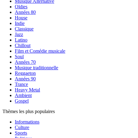
Musique Alternative
Oldies
Années 80
House
Indie
Classique
Jazz
Latino
Chillout
Film et Comédie musicale
Soul
Années 70
Musique traditionnelle
Reggaeton
Années 90
Trance
Heavy Metal
Ambient
Gospel
Thèmes les plus populaires
Informations
Culture
Sports