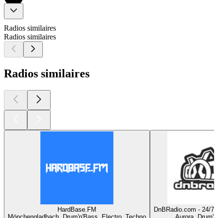
Radios similaires
Radios similaires
Radios similaires
HardBase.FM
DnBRadio.com - 24/7
Mönchengladbach, Drum'n'Bass, Electro, Techno
Aurora, Drum'n