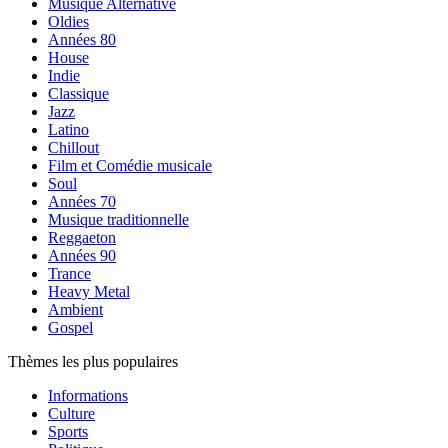
Musique Alternative
Oldies
Années 80
House
Indie
Classique
Jazz
Latino
Chillout
Film et Comédie musicale
Soul
Années 70
Musique traditionnelle
Reggaeton
Années 90
Trance
Heavy Metal
Ambient
Gospel
Thèmes les plus populaires
Informations
Culture
Sports