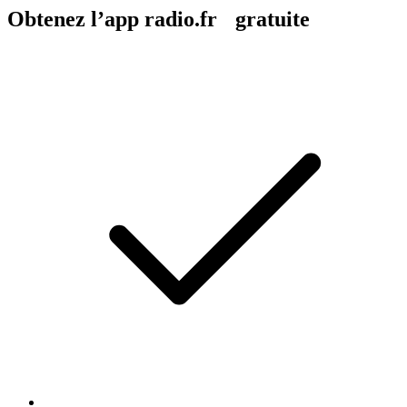
Obtenez l’app radio.fr gratuite