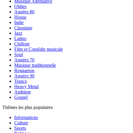
Musique Alternative
Oldies
Années 80
House
Indie
Classique
Jazz
Latino
Chillout
Film et Comédie musicale
Soul
Années 70
Musique traditionnelle
Reggaeton
Années 90
Trance
Heavy Metal
Ambient
Gospel
Thèmes les plus populaires
Informations
Culture
Sports