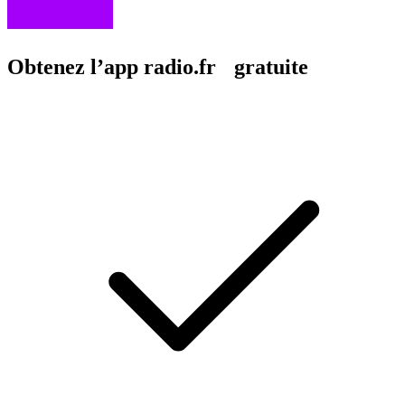
Obtenez l’app radio.fr gratuite