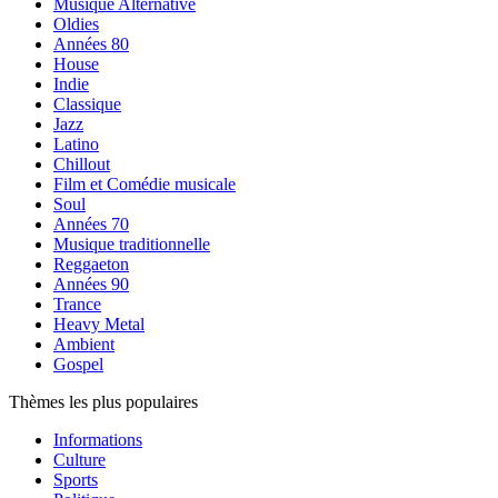
Musique Alternative
Oldies
Années 80
House
Indie
Classique
Jazz
Latino
Chillout
Film et Comédie musicale
Soul
Années 70
Musique traditionnelle
Reggaeton
Années 90
Trance
Heavy Metal
Ambient
Gospel
Thèmes les plus populaires
Informations
Culture
Sports