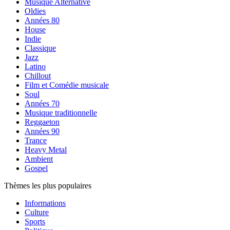
Musique Alternative
Oldies
Années 80
House
Indie
Classique
Jazz
Latino
Chillout
Film et Comédie musicale
Soul
Années 70
Musique traditionnelle
Reggaeton
Années 90
Trance
Heavy Metal
Ambient
Gospel
Thèmes les plus populaires
Informations
Culture
Sports