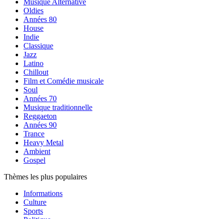
Musique Alternative
Oldies
Années 80
House
Indie
Classique
Jazz
Latino
Chillout
Film et Comédie musicale
Soul
Années 70
Musique traditionnelle
Reggaeton
Années 90
Trance
Heavy Metal
Ambient
Gospel
Thèmes les plus populaires
Informations
Culture
Sports