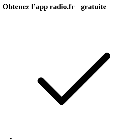
Obtenez l’app radio.fr gratuite