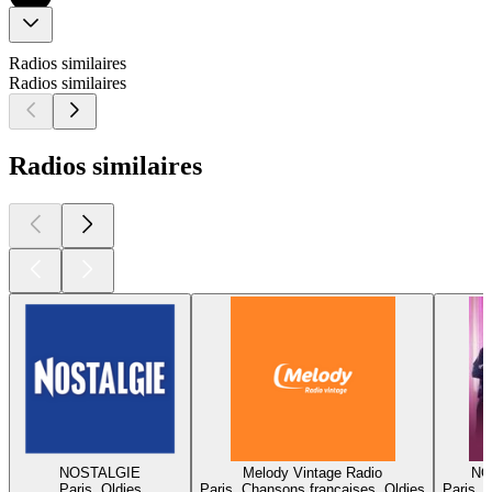
Radios similaires
Radios similaires
Radios similaires
NOSTALGIE
Melody Vintage Radio
NO
Paris, Oldies
Paris, Chansons françaises, Oldies
Paris, 