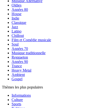
Musique Alternative
Oldies
Années 80
House
Indie
Classique
Jazz
Latino
Chillout
Film et Comédie musicale
Soul
Années 70
Musique traditionnelle
Reggaeton
Années 90
Trance
Heavy Metal
Ambient
Gospel
Thèmes les plus populaires
Informations
Culture
Sports