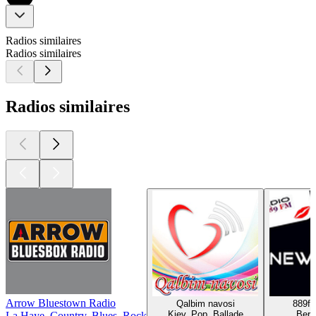
Radios similaires
Radios similaires
Radios similaires
Arrow Bluestown Radio
Qalbim navosi
889f
Kiev, Pop, Ballade
Berl
La Haye, Country, Blues, Rock