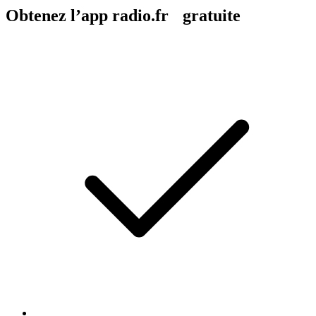
Obtenez l’app radio.fr gratuite