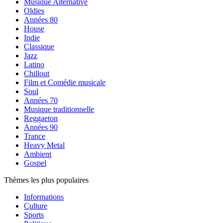
Musique Alternative
Oldies
Années 80
House
Indie
Classique
Jazz
Latino
Chillout
Film et Comédie musicale
Soul
Années 70
Musique traditionnelle
Reggaeton
Années 90
Trance
Heavy Metal
Ambient
Gospel
Thèmes les plus populaires
Informations
Culture
Sports