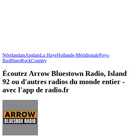
Néerlandais
Anglais
La Haye
Hollande-Méridionale
Pays-
Bas
Blues
Rock
Country
Écoutez Arrow Bluestown Radio, Island
92 ou d'autres radios du monde entier -
avec l'app de radio.fr