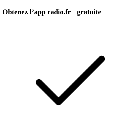
Obtenez l’app radio.fr gratuite