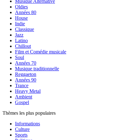
Musique Alternative
Oldies
Années 80
House
Indie
Classique
Jazz
Latino
Chillout
Film et Comédie musicale
Soul
Années 70
Musique traditionnelle
Reggaeton
Années 90
Trance
Heavy Metal
Ambient
Gospel
Thèmes les plus populaires
Informations
Culture
Sports