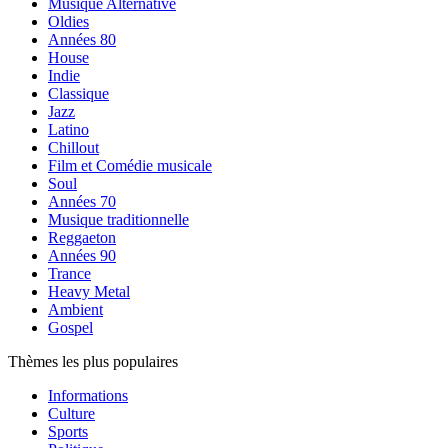
Musique Alternative
Oldies
Années 80
House
Indie
Classique
Jazz
Latino
Chillout
Film et Comédie musicale
Soul
Années 70
Musique traditionnelle
Reggaeton
Années 90
Trance
Heavy Metal
Ambient
Gospel
Thèmes les plus populaires
Informations
Culture
Sports