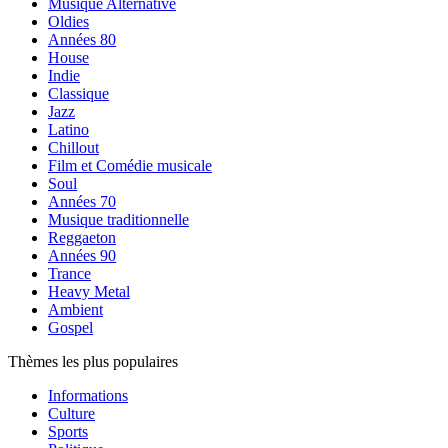
Musique Alternative
Oldies
Années 80
House
Indie
Classique
Jazz
Latino
Chillout
Film et Comédie musicale
Soul
Années 70
Musique traditionnelle
Reggaeton
Années 90
Trance
Heavy Metal
Ambient
Gospel
Thèmes les plus populaires
Informations
Culture
Sports